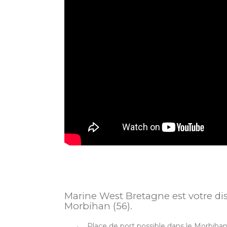
Marine West Bretagne est votre di
Morbihan (56).
Place de port possible dans le Morbihan 
·