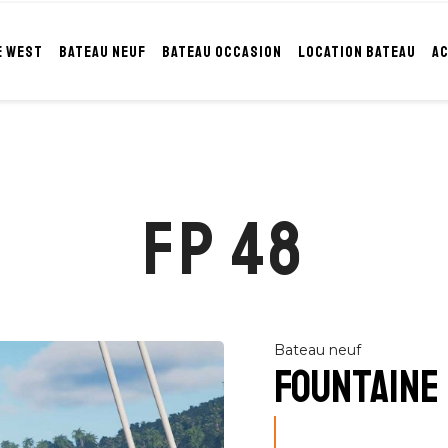
E WEST
BATEAU NEUF
BATEAU OCCASION
LOCATION BATEAU
A
FP 48
Bateau neuf
FOUNTAINE