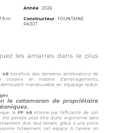
Année
: 2026
7.9 m
Constructeur
: FOUNTAINE
PAJOT
uez les amarres dans le plus
P 48
bénéficie des dernières améliorations de
croisière en matière d’aménagements,
n demeurant manœuvrable en équipage réduit.
ages
on le catamaran de propriétaire
céaniques.
oque, le
FP 48
étonne par l’efficacité de son
a été pensée pour être d’une ergonomie sans
présentent d’un seul tenant, grâce à une porte
isonne totalement cet espace. A l’arrière on