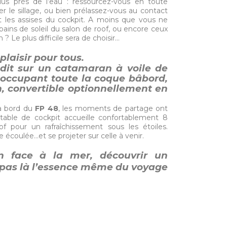
us près de l’eau : ressourcez-vous en toute
er le sillage, ou bien prélassez-vous au contact
t les assises du cockpit. A moins que vous ne
 bains de soleil du salon de roof, ou encore ceux
? Le plus difficile sera de choisir…
laisir pour tous.
édit sur un catamaran à voile de
e occupant toute la coque bâbord,
n, convertible optionnellement en
 à bord du
FP 48
, les moments de partage ont
table de cockpit accueille confortablement 8
f pour un rafraîchissement sous les étoiles.
ée écoulée…et se projeter sur celle à venir.
n face à la mer, découvrir un
 pas là l’essence même du voyage