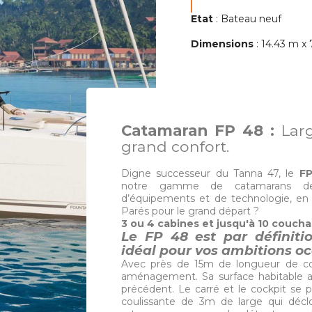
Etat
: Bateau neuf
Dimensions
: 14.43 m x 
Catamaran FP 48 :
Larg
grand confort.
Digne successeur du Tanna 47, le
F
notre gamme de catamarans de 
d’équipements et de technologie, e
Parés pour le grand départ ?
3 ou 4 cabines et jusqu'à 10 couch
Le FP 48 est par définiti
idéal pour vos ambitions o
Avec près de 15m de longueur de c
aménagement. Sa surface habitable 
précédent. Le carré et le cockpit se 
coulissante de 3m de large qui déclo