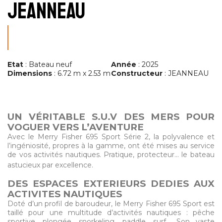
JEANNEAU
Etat
: Bateau neuf
Année
: 2025
Dimensions
: 6.72 m x 2.53 m
Constructeur
: JEANNEAU
UN VÉRITABLE S.U.V DES MERS POUR
VOGUER VERS L’AVENTURE
Avec le Merry Fisher 695 Sport Série 2, la polyvalence et
l’ingéniosité, propres à la gamme, ont été mises au service
de vos activités nautiques. Pratique, protecteur… le bateau
astucieux par excellence.
DES ESPACES EXTERIEURS DEDIES AUX
ACTIVITES NAUTIQUES
Doté d’un profil de baroudeur, le Merry Fisher 695 Sport est
taillé pour une multitude d’activités nautiques : pêche
sportive, plongée, snorkeling, paddle, surf… Son vaste