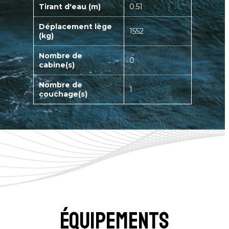
Tirant d'eau (m)
0.51
Déplacement lège
1552
(kg)
Nombre de
0
cabine(s)
Nombre de
1
couchage(s)
équipements