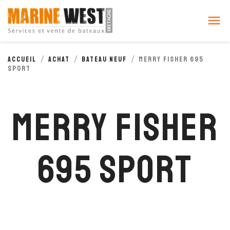
Cookies management panel

Accueil
Achat
Bateau neuf
MERRY FISHER 695
SPORT
MERRY FISHER
695 SPORT