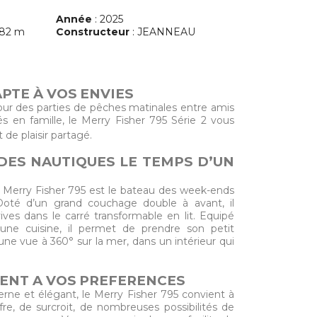
Année
: 2025
.82 m
Constructeur
: JEANNEAU
PTE À VOS ENVIES
ur des parties de pêches matinales entre amis
en famille, le Merry Fisher 795 Série 2 vous
de plaisir partagé.
DES NAUTIQUES LE TEMPS D’UN
Merry Fisher 795 est le bateau des week-ends
 Doté d’un grand couchage double à avant, il
ves dans le carré transformable en lit. Equipé
une cuisine, il permet de prendre son petit
une vue à 360° sur la mer, dans un intérieur qui
TENT A VOS PREFERENCES
derne et élégant, le Merry Fisher 795 convient à
ffre, de surcroit, de nombreuses possibilités de