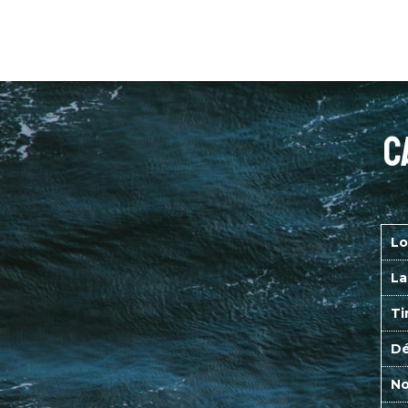
c
Lo
La
Ti
Dé
No