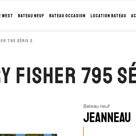
E WEST
BATEAU NEUF
BATEAU OCCASION
LOCATION BATEAU
A
HER 795 Série 2
Y FISHER 795 Sé
Bateau neuf
JEANNEAU