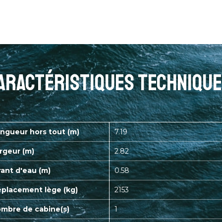
aractéristiques techniqu
ngueur hors tout (m)
7.19
rgeur (m)
2.82
rant d'eau (m)
0.58
placement lège (kg)
2153
mbre de cabine(s)
1