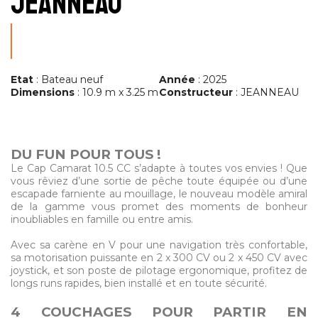
JEANNEAU
Etat
: Bateau neuf
Année
: 2025
Dimensions
: 10.9 m x 3.25 m
Constructeur
: JEANNEAU
DU FUN POUR TOUS !
Le Cap Camarat 10.5 CC s’adapte à toutes vos envies ! Que
vous rêviez d’une sortie de pêche toute équipée ou d’une
escapade farniente au mouillage, le nouveau modèle amiral
de la gamme vous promet des moments de bonheur
inoubliables en famille ou entre amis.
Avec sa carène en V pour une navigation très confortable,
sa motorisation puissante en 2 x 300 CV ou 2 x 450 CV avec
joystick, et son poste de pilotage ergonomique, profitez de
longs runs rapides, bien installé et en toute sécurité.
4 COUCHAGES POUR PARTIR EN