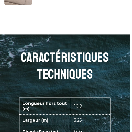
caractéristiques
techniques
Longueur hors tout
10.9
(m)
Largeur (m)
3.25
Tirant d'eau (m)
0.73