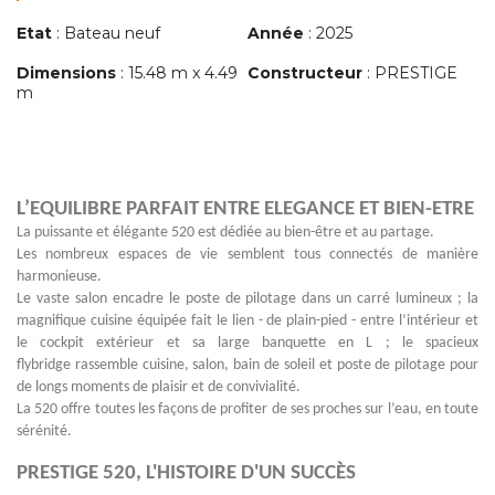
Etat
: Bateau neuf
Année
: 2025
Dimensions
: 15.48 m x 4.49
Constructeur
: PRESTIGE
m
L’EQUILIBRE PARFAIT ENTRE ELEGANCE ET BIEN-ETRE
La puissante et élégante 520 est dédiée au bien-être et au partage.
Les nombreux espaces de vie semblent tous connectés de manière
harmonieuse.
Le vaste salon encadre le poste de pilotage dans un carré lumineux ; la
magnifique cuisine équipée fait le lien - de plain-pied - entre l’intérieur et
le cockpit extérieur et sa large banquette en L ; le spacieux
flybridge rassemble cuisine, salon, bain de soleil et poste de pilotage pour
de longs moments de plaisir et de convivialité.
La 520 offre toutes les façons de profiter de ses proches sur l’eau, en toute
sérénité.
PRESTIGE 520, L'HISTOIRE D'UN SUCCÈS