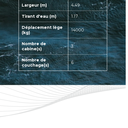
Largeur (m)
4.49
Tirant d'eau (m)
1.17
Déplacement lège
14000
(kg)
Nombre de
3
cabine(s)
Nombre de
6
couchage(s)