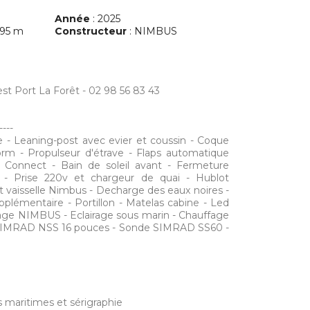
Année
: 2025
.95 m
Constructeur
: NIMBUS
t Port La Forêt - 02 98 56 83 43
----
ge - Leaning-post avec evier et coussin - Coque
orm - Propulseur d'étrave - Flaps automatique
Connect - Bain de soleil avant - Fermeture
t - Prise 220v et chargeur de quai - Hublot
 vaisselle Nimbus - Decharge des eaux noires -
pplémentaire - Portillon - Matelas cabine - Led
age NIMBUS - Eclairage sous marin - Chauffage
IMRAD NSS 16 pouces - Sonde SIMRAD SS60 -
s maritimes et sérigraphie