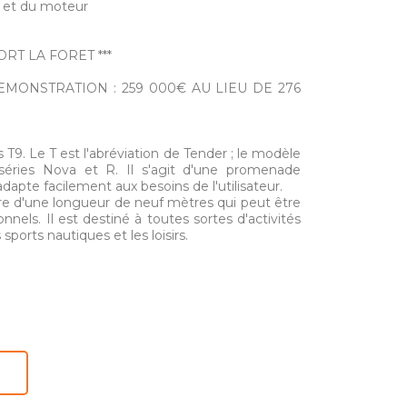
 et du moteur
RT LA FORET ***
MONSTRATION : 259 000€ AU LIEU DE 276
 T9. Le T est l'abréviation de Tender ; le modèle
 séries Nova et R. Il s'agit d'une promenade
adapte facilement aux besoins de l'utilisateur.
re d'une longueur de neuf mètres qui peut être
nels. Il est destiné à toutes sortes d'activités
 sports nautiques et les loisirs.