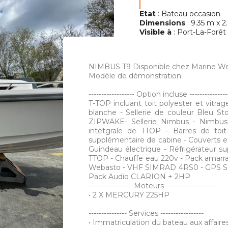
Etat
: Bateau occasion
Dimensions
: 9.35 m x 2
Visible à
: Port-La-Forêt
NIMBUS T9 Disponible chez Marine Wes
Modèle de démonstration.
------------------ Option incluse ---------------
T-TOP incluant toit polyester et vitra
blanche - Sellerie de couleur Bleu St
ZIPWAKE- Sellerie Nimbus - Nimbus 
intétgrale de TTOP - Barres de toi
supplémentaire de cabine - Couverts et
Guindeau électrique - Réfrigérateur su
TTOP - Chauffe eau 220v - Pack amarr
Webasto - VHF SIMRAD 4RS0 - GPS S
Pack Audio CLARION + 2HP
----------------- Moteurs --------------------
• 2 X MERCURY 225HP
--------------- Services -----------------
• Immatriculation du bateau aux affaire