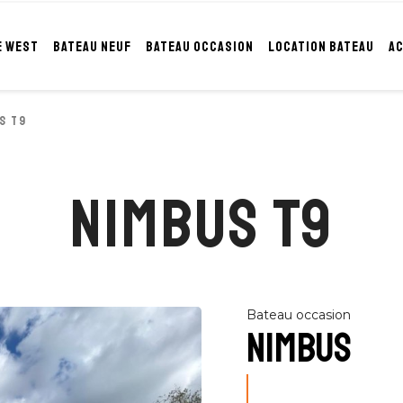
E WEST
BATEAU NEUF
BATEAU OCCASION
LOCATION BATEAU
A
S T9
NIMBUS T9
Bateau occasion
NIMBUS