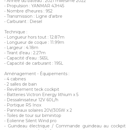
• Année du bateau : 2021 millésime 2022
• Propulsion : YANMAR 4JH45
• Nombre d'heures : 952
• Transmission : Ligne d’arbre
• Carburant : Diesel
Technique :
• Longueur hors tout : 12.87m
• Longueur de coque : 11.99m
• Largeur : 4.18m
• Tirant d’eau : 2.27m
• Capacité d’eau : 565L
• Capacité de carburant : 195L
Aménagement - Équipements :
• 4 cabines
• 2 salles de bain
• Revêtement teck cockpit
• Batteries Victron Energy lithium x 5
• Dessalinisateur 12V 60L/h
• Portique RS Inox
• Panneaux solaires 20V/305W x 2
• Toiles de tour sur biminitop
• Eolienne Silent Wind pro
• Guindeau électrique / Commande guindeau au cockpit