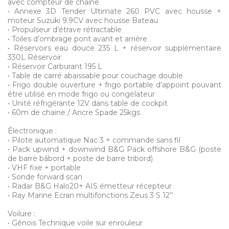
avec compteur de chaîne
• Annexe 3D Tender Ultimate 260 PVC avec housse +
moteur Suzuki 9.9CV avec housse Bateau
• Propulseur d’étrave rétractable
• Toiles d’ombrage pont avant et arrière
• Réservoirs eau douce 235 L + réservoir supplémentaire
330L Réservoir
• Réservoir Carburant 195 L
• Table de carré abaissable pour couchage double
• Frigo double ouverture + frigo portable d’appoint pouvant
être utilisé en mode frigo ou congélateur
• Unité réfrigérante 12V dans table de cockpit
• 60m de chaine / Ancre Spade 25kgs
Électronique :
• Pilote automatique Nac 3 + commande sans fil
• Pack upwind + downwind B&G Pack offshore B&G (poste
de barre bâbord + poste de barre tribord)
• VHF fixe + portable
• Sonde forward scan
• Radar B&G Halo20+ AIS émetteur récepteur
• Ray Marine Ecran multifonctions Zeus 3 S 12’’
Voilure :
• Génois Technique voile sur enrouleur