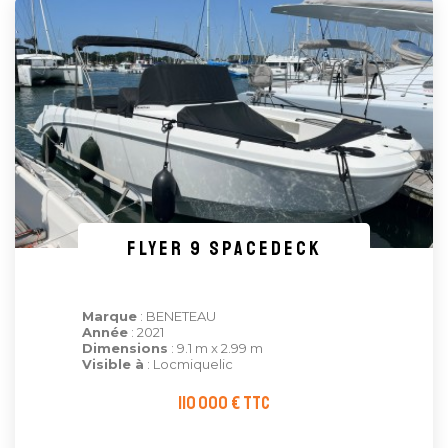
FLYER 9 SPACEDECK
Marque
: BENETEAU
Année
: 2021
Dimensions
: 9.1 m x 2.99 m
Visible à
: Locmiquelic
110 000 € TTC