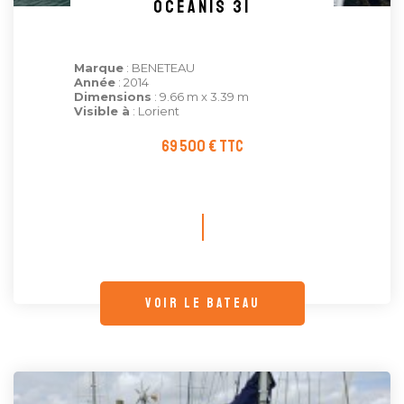
OCEANIS 31
Marque
: BENETEAU
Année
: 2014
Dimensions
: 9.66 m x 3.39 m
Visible à
: Lorient
69 500 € TTC
voir le bateau