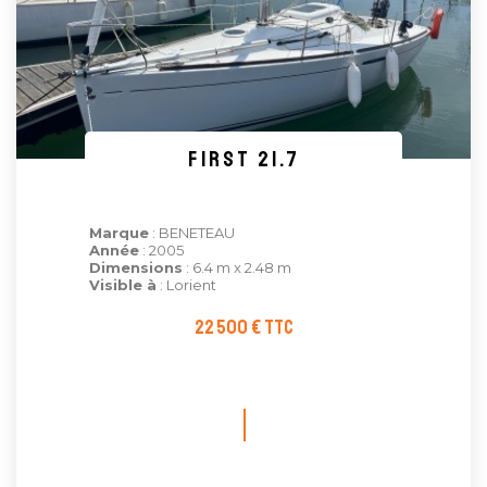
FIRST 21.7
Marque
: BENETEAU
Année
: 2005
Dimensions
: 6.4 m x 2.48 m
Visible à
: Lorient
22 500 € TTC