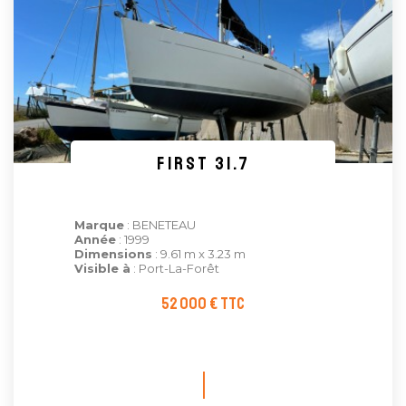
FIRST 31.7
Marque
: BENETEAU
Année
: 1999
Dimensions
: 9.61 m x 3.23 m
Visible à
: Port-La-Forêt
52 000 € TTC