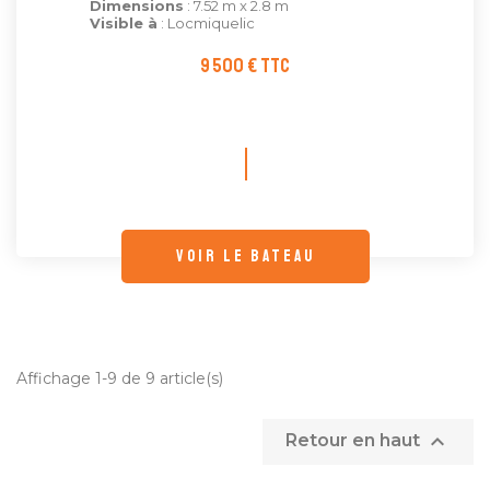
Dimensions
: 7.52 m x 2.8 m
Visible à
: Locmiquelic
9 500 € TTC
voir le bateau
Affichage 1-9 de 9 article(s)

Retour en haut