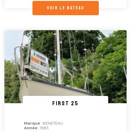
voir le bateau
FIRST 25
Marque
: BENETEAU
Année
: 1983