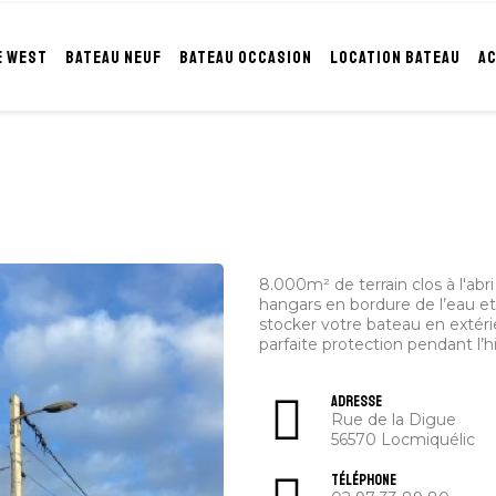
E WEST
BATEAU NEUF
BATEAU OCCASION
LOCATION BATEAU
A
8.000m² de terrain clos à l'ab
hangars en bordure de l’eau 
stocker votre bateau en extérie
parfaite protection pendant l’hi
Adresse
Rue de la Digue
56570 Locmiquélic
Téléphone