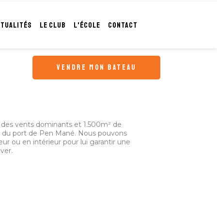
CTUALITÉS
LE CLUB
L'ÉCOLE
CONTACT
vendre mon bateau
ri des vents dominants et 1.500m² de
et du port de Pen Mané. Nous pouvons
ur ou en intérieur pour lui garantir une
ver.