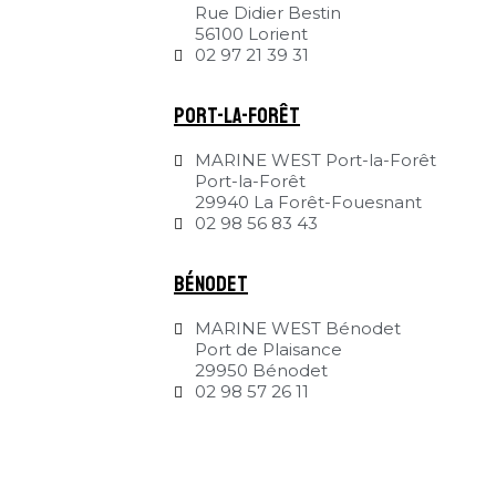
Rue Didier Bestin
56100 Lorient
02 97 21 39 31
Port-la-Forêt
MARINE WEST Port-la-Forêt
Port-la-Forêt
29940 La Forêt-Fouesnant
02 98 56 83 43
Bénodet
MARINE WEST Bénodet
Port de Plaisance
29950 Bénodet
02 98 57 26 11