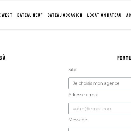
E WEST
BATEAU NEUF
BATEAU OCCASION
LOCATION BATEAU
A
s à
formu
Site
Adresse e-mail
Message