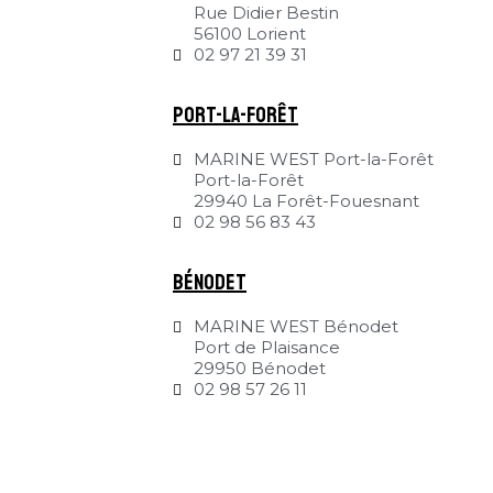
Rue Didier Bestin
56100 Lorient
02 97 21 39 31
Port-la-Forêt
MARINE WEST Port-la-Forêt
Port-la-Forêt
29940 La Forêt-Fouesnant
02 98 56 83 43
Bénodet
MARINE WEST Bénodet
Port de Plaisance
29950 Bénodet
02 98 57 26 11