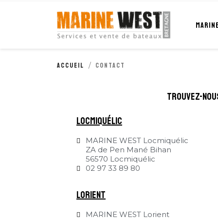
Cookies management panel
MARIN
Accueil
Contact
trouvez-nou
locmiquélic
MARINE WEST Locmiquélic
ZA de Pen Mané Bihan
56570 Locmiquélic
02 97 33 89 80
Lorient
MARINE WEST Lorient