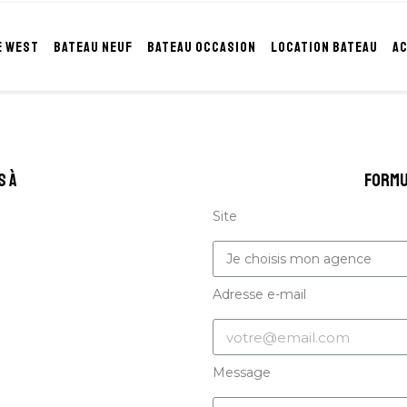
E WEST
BATEAU NEUF
BATEAU OCCASION
LOCATION BATEAU
A
s à
formu
Site
Adresse e-mail
Message