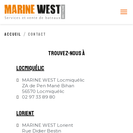
Cookies management panel

Accueil
Contact
trouvez-nous à
locmiquélic
MARINE WEST Locmiquélic
ZA de Pen Mané Bihan
56570 Locmiquélic
02 97 33 89 80
Lorient
MARINE WEST Lorient
Rue Didier Bestin