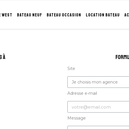
E WEST
BATEAU NEUF
BATEAU OCCASION
LOCATION BATEAU
A
s à
formu
Site
Adresse e-mail
Message