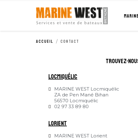
Cookies management panel
MARIN
Accueil
Contact
trouvez-nou
locmiquélic
MARINE WEST Locmiquélic
ZA de Pen Mané Bihan
56570 Locmiquélic
02 97 33 89 80
Lorient
MARINE WEST Lorient