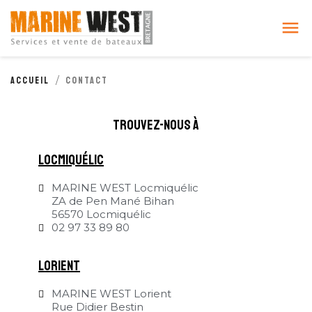
Cookies management panel

Accueil
Contact
trouvez-nous à
locmiquélic
MARINE WEST Locmiquélic
ZA de Pen Mané Bihan
56570 Locmiquélic
02 97 33 89 80
Lorient
MARINE WEST Lorient
Rue Didier Bestin