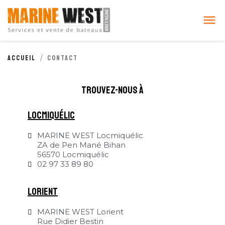
Cookies management panel

Accueil
Contact
trouvez-nous à
locmiquélic
MARINE WEST Locmiquélic
ZA de Pen Mané Bihan
56570 Locmiquélic
02 97 33 89 80
Lorient
MARINE WEST Lorient
Rue Didier Bestin