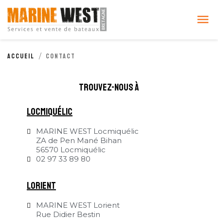
Cookies management panel

Accueil
Contact
trouvez-nous à
locmiquélic
MARINE WEST Locmiquélic
ZA de Pen Mané Bihan
56570 Locmiquélic
02 97 33 89 80
Lorient
MARINE WEST Lorient
Rue Didier Bestin