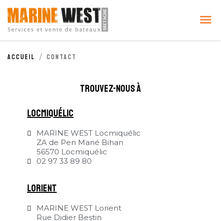
Cookies management panel

Accueil
Contact
trouvez-nous à
locmiquélic
MARINE WEST Locmiquélic
ZA de Pen Mané Bihan
56570 Locmiquélic
02 97 33 89 80
Lorient
MARINE WEST Lorient
Rue Didier Bestin