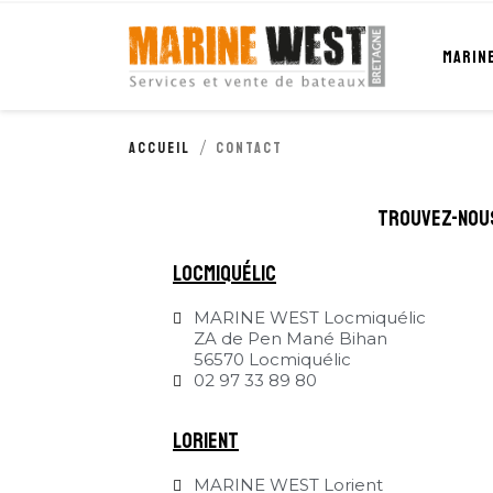
Cookies management panel
MARIN
Accueil
Contact
trouvez-nou
locmiquélic
MARINE WEST Locmiquélic
ZA de Pen Mané Bihan
56570 Locmiquélic
02 97 33 89 80
Lorient
MARINE WEST Lorient