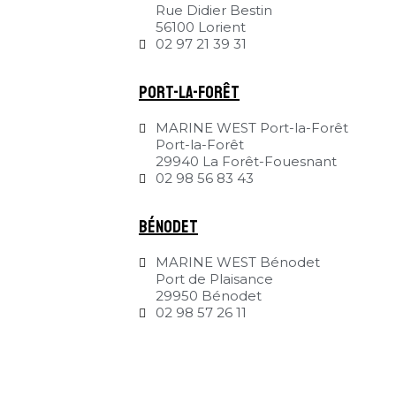
Rue Didier Bestin
56100 Lorient
02 97 21 39 31
Port-la-Forêt
MARINE WEST Port-la-Forêt
Port-la-Forêt
29940 La Forêt-Fouesnant
02 98 56 83 43
Bénodet
MARINE WEST Bénodet
Port de Plaisance
29950 Bénodet
02 98 57 26 11