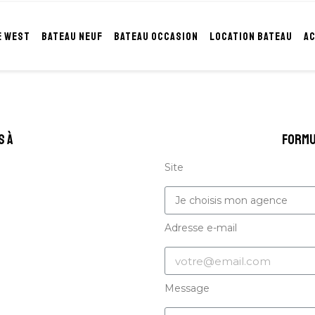
E WEST
BATEAU NEUF
BATEAU OCCASION
LOCATION BATEAU
A
s à
formu
Site
Adresse e-mail
Message