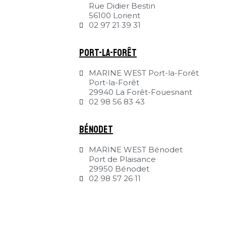
Rue Didier Bestin
56100 Lorient
02 97 21 39 31
Port-la-Forêt
MARINE WEST Port-la-Forêt
Port-la-Forêt
29940 La Forêt-Fouesnant
02 98 56 83 43
Bénodet
MARINE WEST Bénodet
Port de Plaisance
29950 Bénodet
02 98 57 26 11