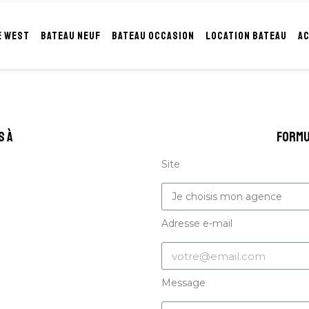
E WEST
BATEAU NEUF
BATEAU OCCASION
LOCATION BATEAU
A
s à
formu
Site
Adresse e-mail
Message