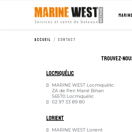
Cookies management panel
MARIN
Accueil
Contact
trouvez-nou
locmiquélic
MARINE WEST Locmiquélic
ZA de Pen Mané Bihan
56570 Locmiquélic
02 97 33 89 80
Lorient
MARINE WEST Lorient