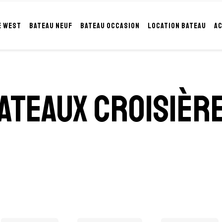
E WEST
BATEAU NEUF
BATEAU OCCASION
LOCATION BATEAU
A
ateaux croisièr