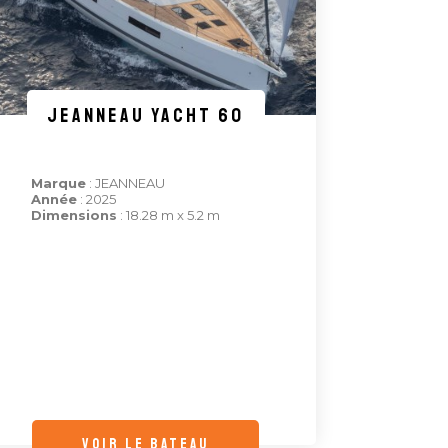
JEANNEAU YACHT 60
Marque
: JEANNEAU
Année
: 2025
Dimensions
: 18.28 m x 5.2 m
voir le bateau