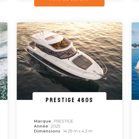
PRESTIGE 460S
Marque
: PRESTIGE
Année
: 2025
Dimensions
: 14.29 m x 4.3 m